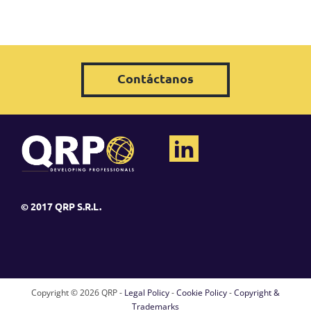
Contáctanos
© 2017 QRP S.R.L.
Copyright ©
2026 QRP -
Legal Policy
-
Cookie Policy
-
Copyright &
Trademarks