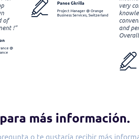
Panos Gkrilla
op
very c
Project Manager @ Orange
wn
knowled
Business Services, Switzerland
d of
conveni
ent !”
and perf
Overall
ron
France @
rance
para más información.
pregunta o te gustaría recibir más inform