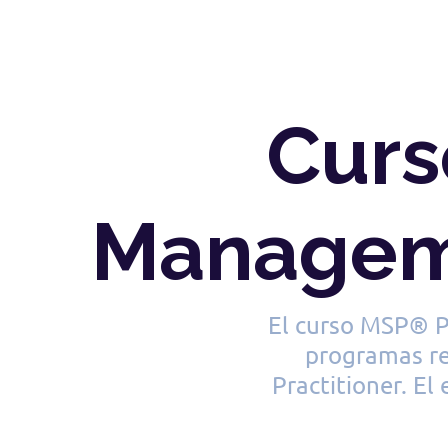
Curs
Manageme
El curso MSP® Pr
programas re
Practitioner. El