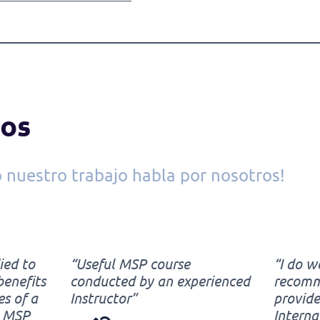
ios
o nuestro trabajo habla por nosotros!
ied to
“Useful MSP course
“I do w
benefits
conducted by an experienced
recomm
es of a
Instructor”
provid
e MSP
Interna