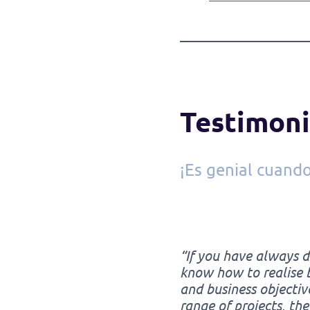
Testimon
¡Es genial cuand
“If you have always d
know how to realise 
and business objectiv
range of projects, th