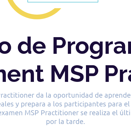
o de Prog
nt MSP Pra
actitioner da la oportunidad de aprende
ales y prepara a los participantes para 
 examen MSP Practitioner se realiza el últ
por la tarde.