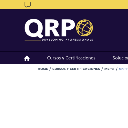
Skip
to
content
Cursos y Certificaciones
Cursos y Certificaciones
Solucio
Solucio
HOME
/
CURSOS Y CERTIFICACIONES
/
MSP®
/
MSP 