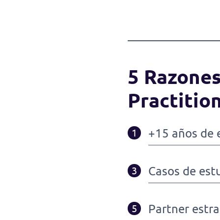
5 Razones
Practitio
+15 años de 
1
Casos de est
3
Partner estra
5