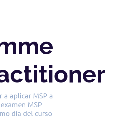
ramme
ctitioner
r a aplicar MSP a
el examen MSP
imo día del curso