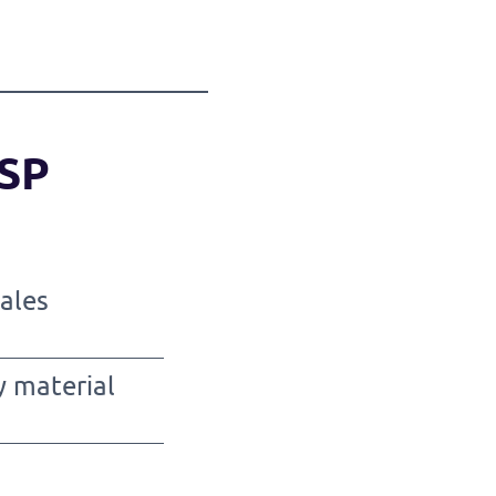
MSP
ales
y material