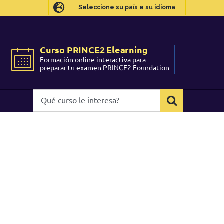
Seleccione su país e su idioma
Seleccione su país e su idioma
Curso PRINCE2 Elearning
Curso PRINCE2 Elearning
Formación online interactiva para
Formación online interactiva para
preparar tu examen PRINCE2 Foundation
preparar tu examen PRINCE2 Foundation
Qué
Qué
curso
curso
le
le
interesa?
interesa?