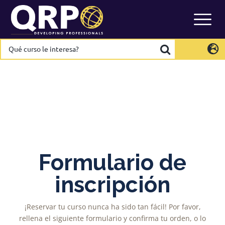
Skip
to
content
Qué
Qué
curso
curso
le
le
International
International
EN
EN
interesa?
interesa?
Belgium
Belgium
EN
EN
FR
FR
NL
NL
France
France
FR
FR
Italy
Italy
IT
IT
Luxembourg
Luxembourg
EN
EN
FR
FR
Spain
Spain
ES
ES
Formulario de
Switzerland
Switzerland
DE
DE
EN
EN
FR
FR
inscripción
Netherlands
Netherlands
NL
NL
¡Reservar tu curso nunca ha sido tan fácil! Por favor,
rellena el siguiente formulario y confirma tu orden, o lo