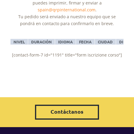
puedes imprimir, firmar y enviar a
spain@qrpinternational.com
.
Tu pedido será enviado a nuestro equipo que se
pondrá en contacto para confirmarlo en breve.
NIVEL
DURACIÓN
IDIOMA
FECHA
CIUDAD
DIRECC
[contact-form-7 id="1191" title="form iscrizione corso"]
Contáctanos