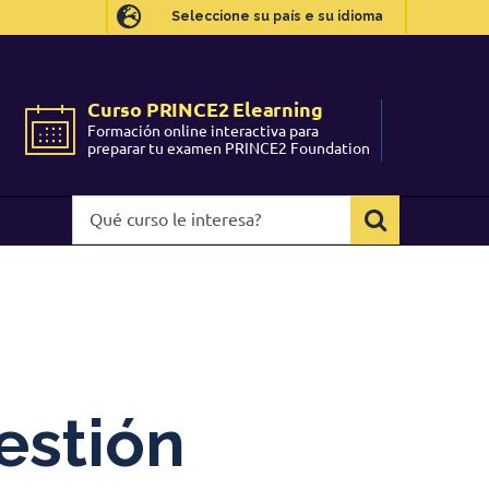
Seleccione su país e su idioma
Seleccione su país e su idioma
Curso PRINCE2 Elearning
Curso PRINCE2 Elearning
Formación online interactiva para
Formación online interactiva para
preparar tu examen PRINCE2 Foundation
preparar tu examen PRINCE2 Foundation
Qué
Qué
curso
curso
le
le
interesa?
interesa?
estión