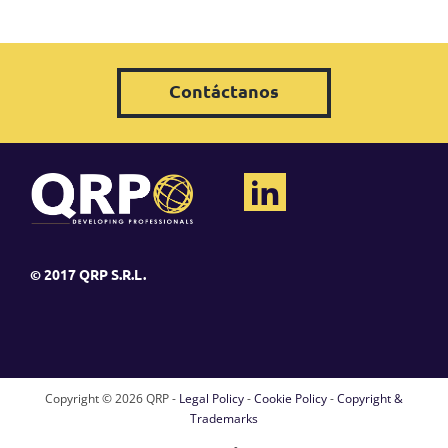
Contáctanos
© 2017 QRP S.R.L.
Copyright ©
2026 QRP -
Legal Policy
-
Cookie Policy
-
Copyright &
Trademarks