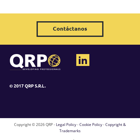
Contáctanos
© 2017 QRP S.R.L.
Copyright ©
2026 QRP -
Legal Policy
-
Cookie Policy
-
Copyright &
Trademarks