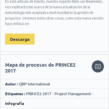
comprobada de PRINCE2 al mismo tiempo que responde a los
En este artículo de interés, nuestro experto Niels van Bemmelen,
imperativos actuales de flexibilidad y agilidad.
nos explicará todo acerca de la nueva actualización de la
metodología más aceptada a nivel mundial en la gestión de
proyectos. Veremos entre otras cosas, como esta nueva versión
hace énfasis en:
• adaptar PRINCE2 a las necesidades del proyecto,
• los principios que sustentan PRINCE2 y
Descarga
• la aplicación práctica de la guía.
Mapa de procesos de PRINCE2
2017
Autor :
QRP International
Etiquetas :
PRINCE2 2017 - Project Management -
Infografía