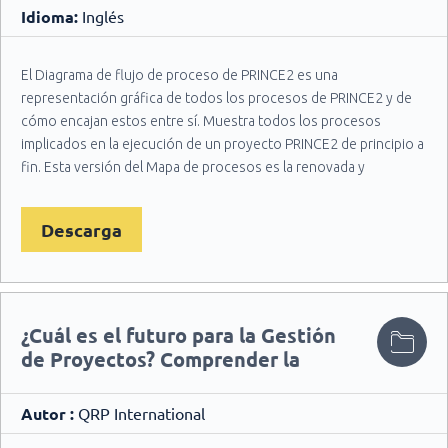
Idioma:
Inglés
El Diagrama de flujo de proceso de PRINCE2 es una
representación gráfica de todos los procesos de PRINCE2 y de
cómo encajan estos entre sí. Muestra todos los procesos
implicados en la ejecución de un proyecto PRINCE2 de principio a
fin. Esta versión del Mapa de procesos es la renovada y
actualizada de acuerdo con la nueva versión 2017 del método
PRINCE2. Un documento clave para todos los responsables de
Descarga
proyectos que desean ejecutar un proyecto siguiendo los pasos
recomendados.
¿Cuál es el futuro para la Gestión
de Proyectos? Comprender la
versión 2017 de PRINCE2
Autor :
QRP International