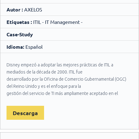
Autor :
AXELOS
Etiquetas :
ITIL - IT Management -
Case-Study
Idioma:
Español
Disney empezó a adoptar las mejores prácticas de ITIL a
mediados de la década de 2000. ITIL fue
desarrollado por la Oficina de Comercio Gubernamental (OGC)
del Reino Unido y es el enfoque para la
gestión del servicio de TI más ampliamente aceptado en el
mundo. Proporciona un conjunto coherente
de mejores prácticas procedentes de los sectores público y
Descarga
privado a nivel internacional.