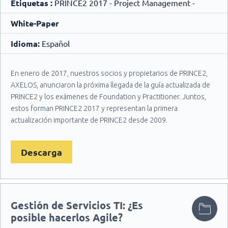
Etiquetas :
PRINCE2 2017 - Project Management -
White-Paper
Idioma:
Español
En enero de 2017, nuestros socios y propietarios de PRINCE2,
AXELOS, anunciaron la próxima llegada de la guía actualizada de
PRINCE2 y los exámenes de Foundation y Practitioner. Juntos,
estos forman PRINCE2 2017 y representan la primera
actualización importante de PRINCE2 desde 2009.
PRINCE2 proporciona un rico conocimiento y buenas prácticas
de gestión de proyectos que debe adaptarse adecuadamente a
Descarga
cada individuo y a su organización. El manual, la formación y el
examen actualizados os ayudarán a adaptar PRINCE2 de manera
efectiva, y así obtener el máximo provecho de la certificación.
Gestión de Servicios TI: ¿Es
posible hacerlos Agile?