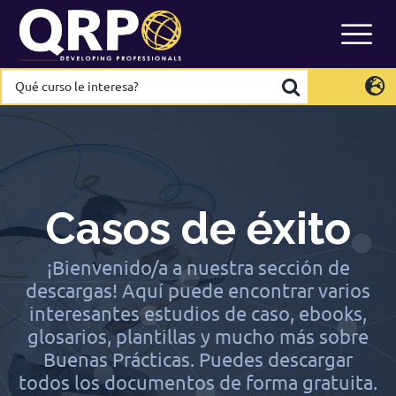
Skip
to
content
Qué
Qué
curso
curso
le
le
International
International
EN
EN
interesa?
interesa?
Belgium
Belgium
EN
EN
FR
FR
NL
NL
France
France
FR
FR
Italy
Italy
IT
IT
Casos de éxito
Luxembourg
Luxembourg
EN
EN
FR
FR
Spain
Spain
ES
ES
¡Bienvenido/a a nuestra sección de
descargas! Aquí puede encontrar varios
Switzerland
Switzerland
DE
DE
EN
EN
FR
FR
interesantes estudios de caso, ebooks,
Netherlands
Netherlands
NL
NL
glosarios, plantillas y mucho más sobre
Buenas Prácticas. Puedes descargar
todos los documentos de forma gratuita.