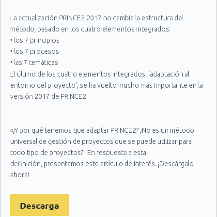
La actualización PRINCE2 2017 no cambia la estructura del
método, basado en los cuatro elementos integrados:
• los 7 principios
• los 7 procesos
• las 7 temáticas
• el entorno del proyecto (adaptación a…)
El último de los cuatro elementos integrados, ‘adaptación al
entorno del proyecto’, se ha vuelto mucho más importante en la
versión 2017 de PRINCE2.
«¿Y por qué tenemos que adaptar PRINCE2? ¿No es un método
universal de gestión de proyectos que se puede utilizar para
todo tipo de proyectos?” En respuesta a esta
definición, presentamos este artículo de interés. ¡Descárgalo
ahora!
Descarga