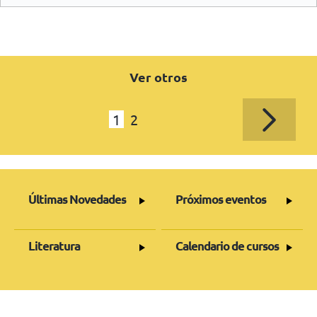
management agile” y “Agile – can the dream become a reality for
ITSM?”, explica por qué y cómo el ITSM debe volverse más Agile.
Ver otros
1
2
Últimas Novedades
Próximos eventos
Literatura
Calendario de cursos