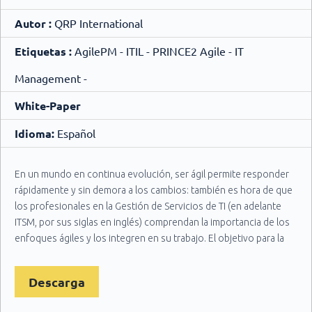
Autor :
QRP International
Etiquetas :
AgilePM - ITIL - PRINCE2 Agile - IT
Management -
White-Paper
Idioma:
Español
En un mundo en continua evolución, ser ágil permite responder
rápidamente y sin demora a los cambios: también es hora de que
los profesionales en la Gestión de Servicios de TI (en adelante
ITSM, por sus siglas en inglés) comprendan la importancia de los
enfoques ágiles y los integren en su trabajo. El objetivo para la
ITSM sigue siendo satisfacer al cliente. Sólo que ahora se
necesitan entregas y resultados más veloces.
Descarga
Este artículo, basado en los artículos del blog de Axelos “ITSM:
skills and attributes you need to succeed today”, “Making service