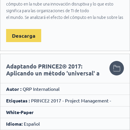
cómputo en la nube una innovación disruptiva y lo que esto
significa para las organizaciones de TI de todo
el mundo. Se analizará el efecto del cómputo en la nube sobre las
prácticas existentes de gestión de TI,
incluyendo la gestión de servicios de TI y las mejores prácticas de
Descarga
ITIL.
Adaptando PRINCE2® 2017:
Aplicando un método 'universal' a
una situación específica.
Autor :
QRP International
Etiquetas :
PRINCE2 2017 - Project Management -
White-Paper
Idioma:
Español