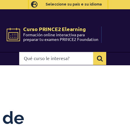
Seleccione su país e su idioma
Seleccione su país e su idioma
Curso PRINCE2 Elearning
Curso PRINCE2 Elearning
Formación online interactiva para
Formación online interactiva para
preparar tu examen PRINCE2 Foundation
preparar tu examen PRINCE2 Foundation
Qué
Qué
curso
curso
le
le
interesa?
interesa?
 de