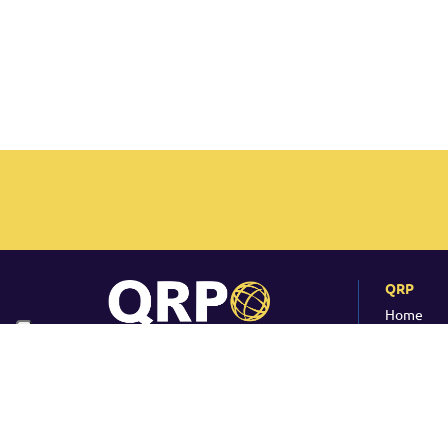
QRP
Home
Cursos y 
¿Por qué
© 2017 QRP S.R.L.