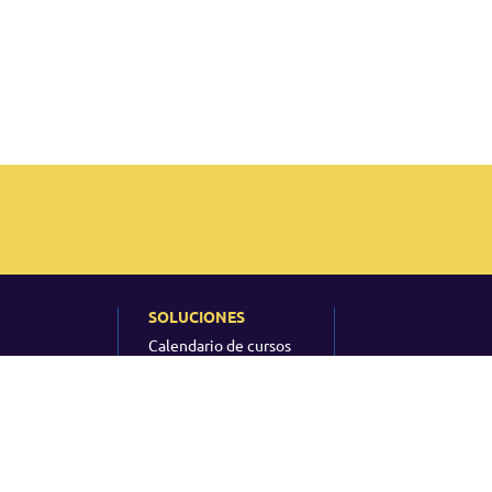
SOLUCIONES
Calendario de cursos
Certificaciones
Cursos de empresa
 QRP?
Elearning
Consultoría