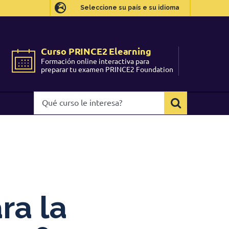
Seleccione su país e su idioma
Seleccione su país e su idioma
Curso PRINCE2 Elearning
Curso PRINCE2 Elearning
Formación online interactiva para
Formación online interactiva para
preparar tu examen PRINCE2 Foundation
preparar tu examen PRINCE2 Foundation
Qué
Qué
curso
curso
le
le
interesa?
interesa?
ra la